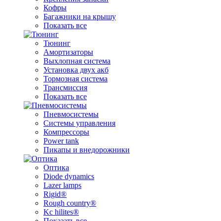
Кофры
Багажники на крышу
Показать все
Тюнинг
Амортизаторы
Выхлопная система
Установка двух акб
Тормозная система
Трансмиссия
Показать все
Пневмосистемы
Системы управления
Компрессоры
Power tank
Пикапы и внедорожники
Оптика
Diode dynamics
Lazer lamps
Rigid®
Rough country®
Kc hilites®
Показать все