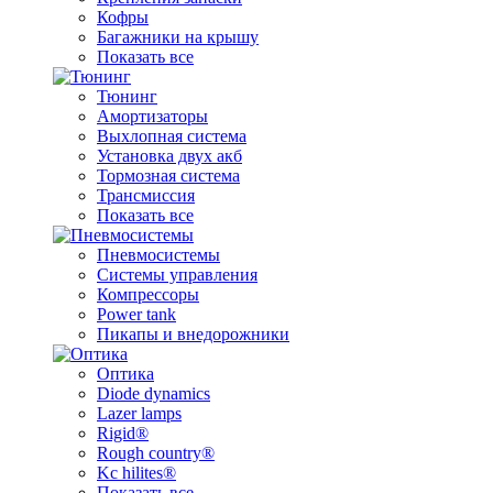
Кофры
Багажники на крышу
Показать все
Тюнинг
Амортизаторы
Выхлопная система
Установка двух акб
Тормозная система
Трансмиссия
Показать все
Пневмосистемы
Системы управления
Компрессоры
Power tank
Пикапы и внедорожники
Оптика
Diode dynamics
Lazer lamps
Rigid®
Rough country®
Kc hilites®
Показать все