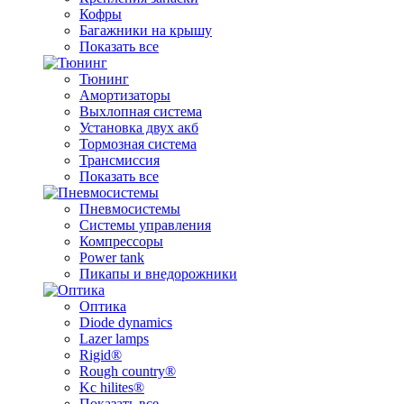
Кофры
Багажники на крышу
Показать все
Тюнинг
Амортизаторы
Выхлопная система
Установка двух акб
Тормозная система
Трансмиссия
Показать все
Пневмосистемы
Системы управления
Компрессоры
Power tank
Пикапы и внедорожники
Оптика
Diode dynamics
Lazer lamps
Rigid®
Rough country®
Kc hilites®
Показать все