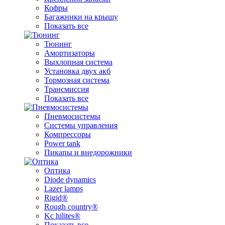
Кофры
Багажники на крышу
Показать все
Тюнинг
Амортизаторы
Выхлопная система
Установка двух акб
Тормозная система
Трансмиссия
Показать все
Пневмосистемы
Системы управления
Компрессоры
Power tank
Пикапы и внедорожники
Оптика
Diode dynamics
Lazer lamps
Rigid®
Rough country®
Kc hilites®
Показать все