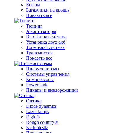
Кофры
Багажники на крышу
Показать все
Тюнинг
Амортизаторы
Выхлопная система
Установка двух акб
Тормозная система
Трансмиссия
Показать все
Пневмосистемы
Системы управления
Компрессоры
Power tank
Пикапы и внедорожники
Оптика
Diode dynamics
Lazer lamps
Rigid®
Rough country®
Kc hilites®
Показать все